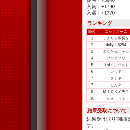
優勝：+3940
入賞：+1790
入選：+1370
ランキング
順位
ニックネーム
1
ＪＡＣＫ隊長２
2
dolly.k.5254
3
ぽんた兄ちゃ☆
4
プロＣＰＵ
5
３rdインパクト
6
レッド
7
タシヤ
7
しん２
9
ＭＩＣＫＹ先生
10
Ｅｗｉｎｇ
結果受取について
結果受け取り期間
す。