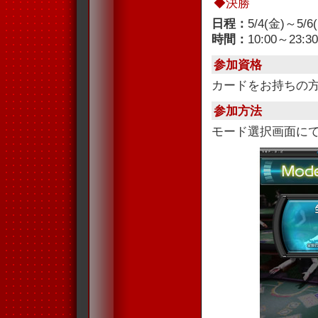
◆決勝
日程：
5/4(金)～5/6
時間：
10:00～23:30
参加資格
カードをお持ちの
参加方法
モード選択画面に