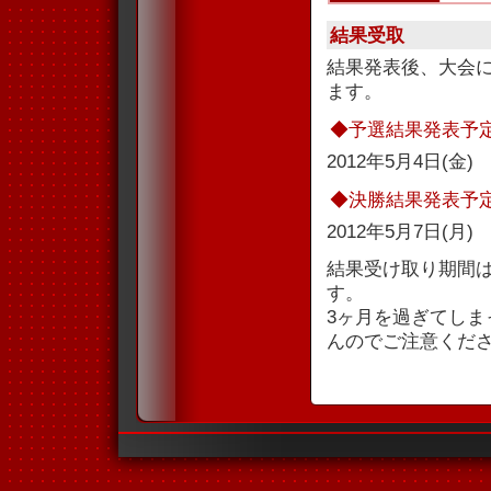
結果受取
結果発表後、大会
ます。
◆予選結果発表予
2012年5月4日(金)
◆決勝結果発表予
2012年5月7日(月)
結果受け取り期間
す。
3ヶ月を過ぎてし
んのでご注意くだ