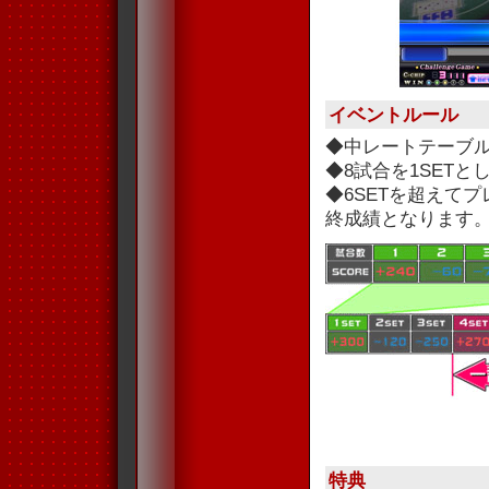
イベントルール
◆中レートテーブ
◆8試合を1SET
◆6SETを超えて
終成績となります
特典