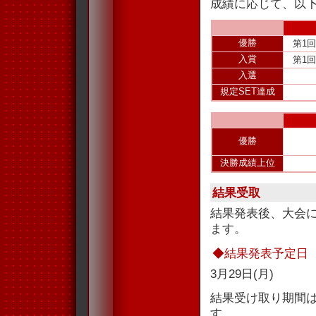
成績に応じて、以
優勝
第1
入賞
第1
入選
規定SET達成
優勝
決勝成績上位
結果受取
結果発表後、大会
ます。
◆結果発表予定日
3月29日(月)
結果受け取り期間
す。