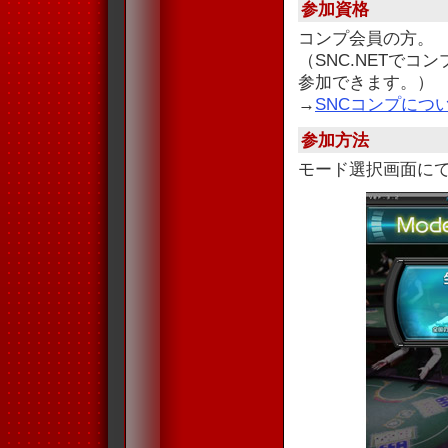
参加資格
コンプ会員の方。
（SNC.NETで
参加できます。）
→
SNCコンプにつ
参加方法
モード選択画面に