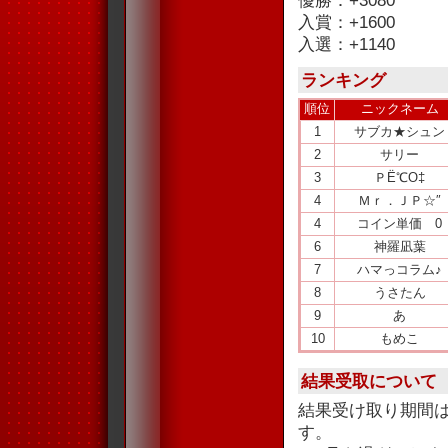
優勝：+3080
入賞：+1600
入選：+1140
ランキング
順位
ニックネーム
1
サブカ★シュン
2
サリー
3
ＰЁ℃Ο‡
4
Ｍｒ．ＪＰ☆″
4
コイン単価 0
6
神羅凪葉
7
ハマっコラム♪
8
うさたん
9
あ
10
もめこ
結果受取について
結果受け取り期間
す。