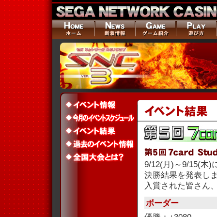
9/12(月)～9/15(
決勝結果を発表し
入賞された皆さん
ボーダー