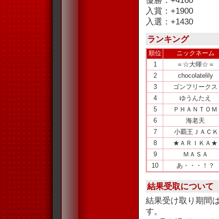
優勝：+4160
入賞：+1900
入選：+1430
ランキング
順位
ニックネーム
1
＝☆大暉☆＝
2
chocolatelily
3
ゴンフリークス
4
ゆうんたえ
5
ＰＨＡＮＴＯＭ
6
海老天
7
小覇王ＪＡＣＫ
8
★ＡＲＩＫＡ★
9
ＭＡＳＡ
10
あ・・・！？
結果受取について
結果受け取り期間
す。