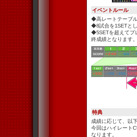
イベントルール
◆高レートテーブ
◆8試合を1SET
◆5SETを超えて
終成績となります
特典
成績に応じて、以
今回はハイレートC
なります。