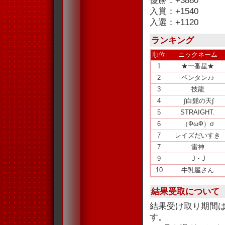
優勝：+3880
入賞：+1540
入選：+1120
ランキング
順位
ニックネーム
1
★一番星★
2
ペンタン♪♪
3
技龍
4
∫白髭の天∫
5
STRAIGHT.
6
（ФωФ）σ
7
レイズだいすき
7
雷神
9
J・J
10
牛乳屋さん
結果受取について
結果受け取り期間
す。