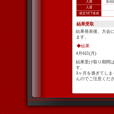
入賞
第4
入選
規定SET達成
結果受取
結果発表後、大会
ます。
◆結果
4月6日(月)
結果受け取り期間
す。
3ヶ月を過ぎてし
んのでご注意くだ