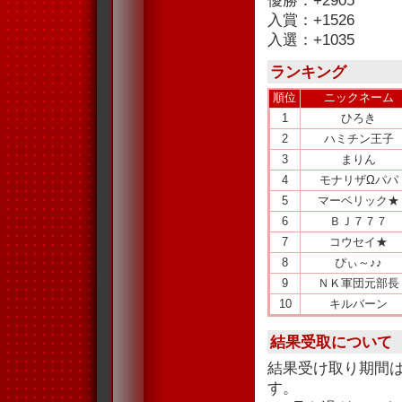
優勝：+2905
入賞：+1526
入選：+1035
ランキング
順位
ニックネーム
1
ひろき
2
ハミチン王子
3
まりん
4
モナリザΩパパ
5
マーベリック★
6
ＢＪ７７７
7
コウセイ★
8
ぴぃ～♪♪
9
ＮＫ軍団元部長
10
キルバーン
結果受取について
結果受け取り期間
す。