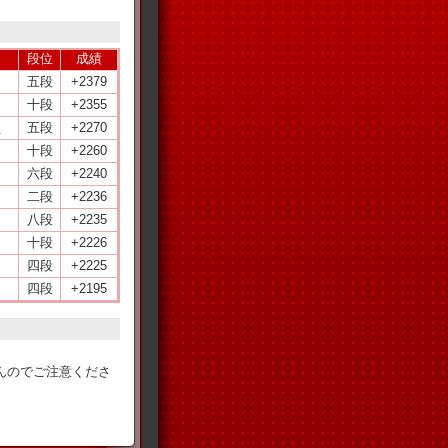
段位
成績
五段
+2379
十段
+2355
員
五段
+2270
十段
+2260
六段
+2240
二段
+2236
八段
+2235
十段
+2226
四段
+2225
四段
+2195
。
んのでご注意くださ