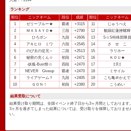
ランキング
順位
ニックネーム
段位
成績
順位
ニックネーム
1
ゼリーブルー★
覇者
+3115
11
じゅうべえ
2
ＭＡＳＡＹＯ★
三段
+2790
12
貌躁紅蓮挫螺輝
3
ひろポン
九段
+2606
13
S☆S特殊部隊
4
アキヒロ ミワ
六段
+2545
14
さ せ こ
5
のび太の従兄～
二段
+2513
15
ラリホー
6
秘密の充くん☆
初段
+2471
16
ＫＯＵ★
7
-妖狐-Bust祭☆
四段
+2470
17
‡天‡
7
NEVER Giveup
覇者
+2470
18
ミサイル
9
ライアゲーム？
九段
+2405
19
こち亀＠かえで
10
ＧＯＮ！
初段
+2380
20
こうめい
結果受取について
結果受け取り期間は、全国イベント終了日から3ヶ月間としております
3ヶ月を過ぎてしまった結果については、受け取りを保障しておりませ
い。