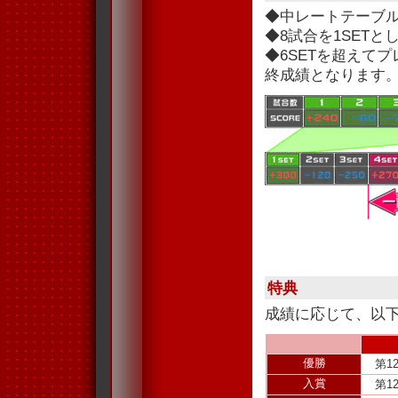
◆中レートテーブ
◆8試合を1SET
◆6SETを超えて
終成績となります
特典
成績に応じて、以
優勝
第1
入賞
第1