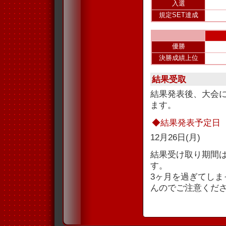
入選
規定SET達成
優勝
決勝成績上位
結果受取
結果発表後、大会
ます。
◆結果発表予定日
12月26日(月)
結果受け取り期間
す。
3ヶ月を過ぎてし
んのでご注意くだ