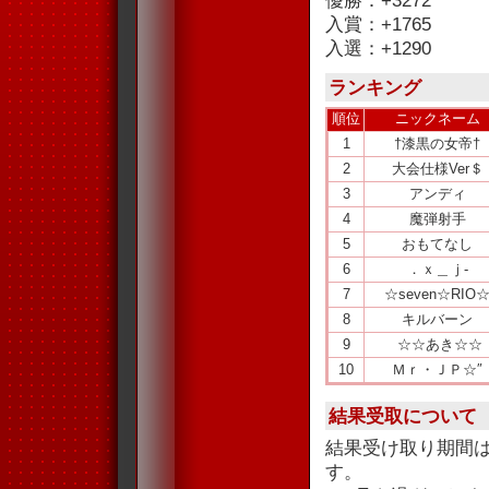
優勝：+3272
入賞：+1765
入選：+1290
ランキング
順位
ニックネーム
1
†漆黒の女帝†
2
大会仕様Ver＄
3
アンディ
4
魔弾射手
5
おもてなし
6
．ｘ＿ｊ‐
7
☆seven☆RIO
8
キルバーン
9
☆☆あき☆☆
10
Ｍｒ・ＪＰ☆″
結果受取について
結果受け取り期間
す。