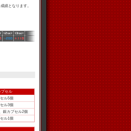
終成績となります。
カプセル
セル5個
セル3個
、銀カプセル2個
セル1個