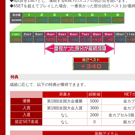
◆8試合を1SETとし、連続する6SETのスコアの合計点を競います。
◆6SETを超えてプレイした場合、一番良かった部分(自己ベスト)が最
特典
成績に応じて、以下の特典が獲得できます。
肩書き
経験値
NET
優勝
第19回全国大会優勝
5000
金カプ
入賞
第19回全国大会入賞
3000
金カプ
入選
なし
2000
金カプセル1個
規定SET達成
なし
0
銀カプ
装飾アイテム