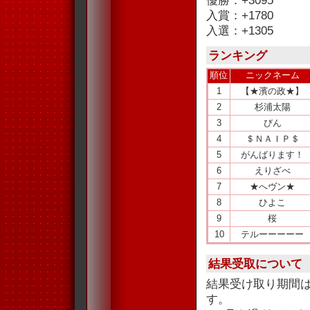
優勝：+3095
入賞：+1780
入選：+1305
ランキング
順位
ニックネーム
1
【★濱の政★】
2
杉浦太陽
3
びん
4
＄ＮＡＩＰ＄
5
がんばります！
6
えりざべ
7
★へヴン★
8
ひよこ
9
桜
10
テルーーーーー
結果受取について
結果受け取り期間
す。