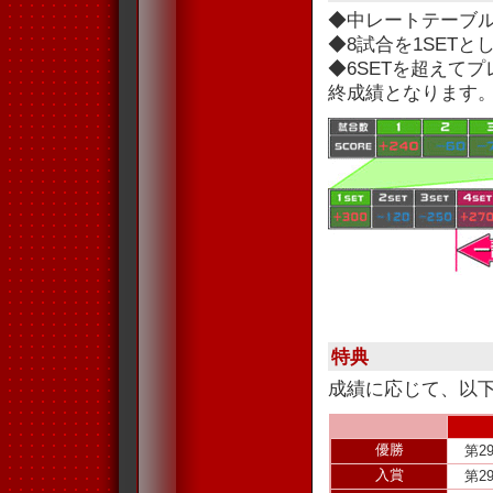
◆中レートテーブ
◆8試合を1SET
◆6SETを超えて
終成績となります
特典
成績に応じて、以
優勝
第2
入賞
第2