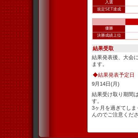
入選
規定SET達成
優勝
決勝成績上位
結果受取
結果発表後、大会
ます。
◆結果発表予定日
9月14日(月)
結果受け取り期間
す。
3ヶ月を過ぎてし
んのでご注意くだ