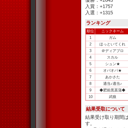
優勝：+2643
入賞：+1757
入選：+1315
ランキング
順位
ニックネーム
1
ガム
2
ほっといてくれ
3
＠ディアブロ
4
スカル
5
シュン★
6
オパオパ★
7
あかさた
8
適当♪適当♪
9
◆肥前黒菖蒲◆
10
武狼
結果受取について
結果受け取り期間
す。