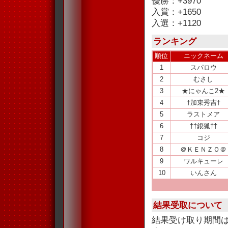
優勝：+3970
入賞：+1650
入選：+1120
ランキング
順位
ニックネーム
1
スパロウ
2
むさし
3
★にゃんこ2★
4
†加東秀吉†
5
ラストメア
6
††銀狐††
7
コジ
8
＠ＫＥＮＺＯ＠
9
ワルキューレ
10
いんさん
結果受取について
結果受け取り期間