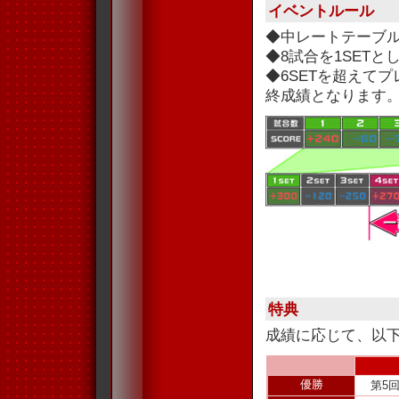
イベントルール
◆中レートテーブ
◆8試合を1SET
◆6SETを超えて
終成績となります
特典
成績に応じて、以
優勝
第5