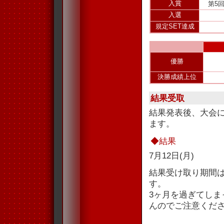
入賞
第5
入選
規定SET達成
優勝
決勝成績上位
結果受取
結果発表後、大会
ます。
◆結果
7月12日(月)
結果受け取り期間
す。
3ヶ月を過ぎてし
んのでご注意くだ