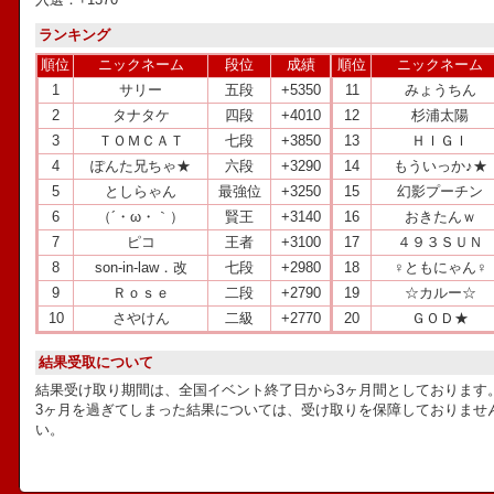
ランキング
順位
ニックネーム
段位
成績
順位
ニックネーム
1
サリー
五段
+5350
11
みょうちん
2
タナタケ
四段
+4010
12
杉浦太陽
3
ＴＯＭＣＡＴ
七段
+3850
13
ＨＩＧＩ
4
ぽんた兄ちゃ★
六段
+3290
14
もういっか♪★
5
としらゃん
最強位
+3250
15
幻影プーチン
6
（´・ω・｀）
賢王
+3140
16
おきたんｗ
7
ピコ
王者
+3100
17
４９３ＳＵＮ
8
son-in-law．改
七段
+2980
18
♀ともにゃん♀
9
Ｒｏｓｅ
二段
+2790
19
☆カルー☆
10
さやけん
二級
+2770
20
ＧＯＤ★
結果受取について
結果受け取り期間は、全国イベント終了日から3ヶ月間としております
3ヶ月を過ぎてしまった結果については、受け取りを保障しておりませ
い。