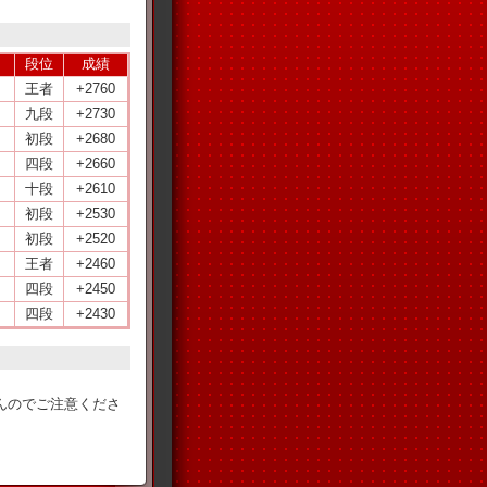
段位
成績
王者
+2760
九段
+2730
初段
+2680
四段
+2660
十段
+2610
初段
+2530
初段
+2520
王者
+2460
四段
+2450
四段
+2430
。
んのでご注意くださ