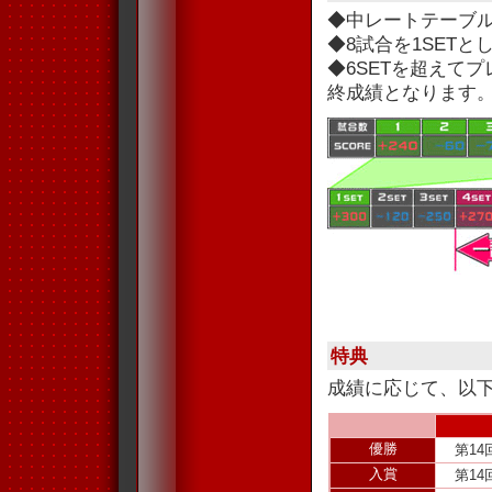
◆中レートテーブ
◆8試合を1SET
◆6SETを超えて
終成績となります
特典
成績に応じて、以
優勝
第1
入賞
第1