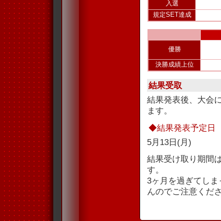
入選
規定SET達成
優勝
決勝成績上位
結果受取
結果発表後、大会
ます。
◆結果発表予定日
5月13日(月)
結果受け取り期間
す。
3ヶ月を過ぎてし
んのでご注意くだ