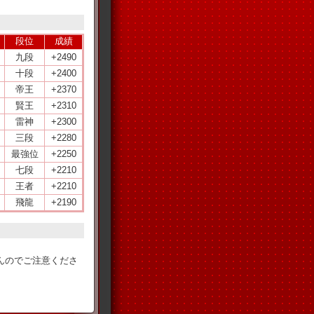
段位
成績
九段
+2490
十段
+2400
帝王
+2370
賢王
+2310
雷神
+2300
三段
+2280
最強位
+2250
七段
+2210
王者
+2210
飛龍
+2190
。
んのでご注意くださ