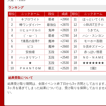
ランキング
順位
ニックネーム
段位
成績
順位
ニックネーム
1
キブロワイト
覇者
+2950
11
ほっといてくれ
2
蜂ワンダイバー
最強位
+2870
12
☆BUST王子☆
3
☆ヒョードル☆
鬼神
+2820
13
うきでん
4
（´・ω・`）
覇者
+2780
14
ハン・スンヨン
5
†漆黒の皇帝†
魔神
+2740
15
モーホー吾朗
6
ピコ
魔神
+2660
16
Ｓ倶＠ズドーン
7
安枝瞳
五段
+2600
17
赤っぽい彗星
8
ハッタリマン！
五段
+2540
18
ＮＯ－ＮＡＭＥ
9
★
五段
+2530
18
★★★★★★★
10
ＰＨＡＮＴＯＭ
覇王
+2520
20
‡麗‡
結果受取について
結果受け取り期間は、全国イベント終了日から3ヶ月間としております
3ヶ月を過ぎてしまった結果については、受け取りを保障しておりませ
い。