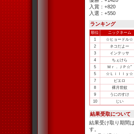
優勝：+1420
入賞：+820
入選：+550
ランキング
順位
ニックネーム
1
☆ヒョードル☆
2
ネコだよー
3
インテッサ
4
ちぇけら
5
Ｍｒ．ＪＰ☆″
5
☆Ｌｉｌｌｙ☆
7
ピエロ
8
裸月世蚊
9
うにのすけ
10
じい
結果受取について
結果受け取り期間
す。