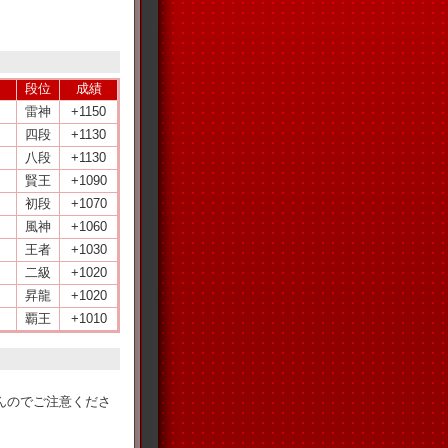
段位
成績
雷神
+1150
四段
+1130
八段
+1130
賢王
+1090
初段
+1070
風神
+1060
王者
+1030
二級
+1020
昇龍
+1020
覇王
+1010
。
んのでご注意くださ