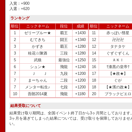
入賞：+900
入選：+620
ランキング
順位
ニックネーム
段位
成績
順位
ニックネーム
1
ゼリーブルー★
覇王
+1430
11
赤っぽい彗星
2
むてきち
闘王
+1340
12
卍卍卍
3
かずき
覇王
+1280
12
タナタケ
3
桂花☆陳酒
三段
+1280
14
ぐずぐずくん
5
武狼
最強位
+1250
15
ＡＫＩ
6
シュン★
飛龍
+1240
16
†漆黒の皇帝†
7
Ｊ Ｊ
九段
+1200
17
【★政★】
7
まーちゃん
二段
+1200
18
ぐが
7
メンター転生♪
七段
+1200
18
【★濱の政★】
10
吾朗2014夏
飛龍
+1180
20
ブラックピエロ
結果受取について
結果受け取り期間は、全国イベント終了日から3ヶ月間としております
3ヶ月を過ぎてしまった結果については、受け取りを保障しておりませ
い。