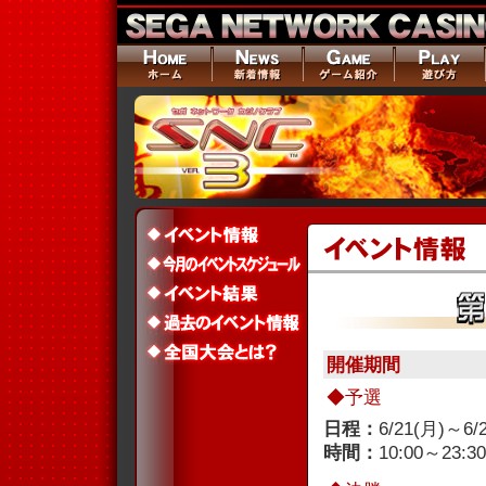
開催期間
◆予選
日程：
6/21(月)～6/
時間：
10:00～23:30