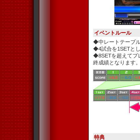
イベントルール
◆中レートテーブ
◆4試合を1SET
◆8SETを超えて
終成績となります
特典