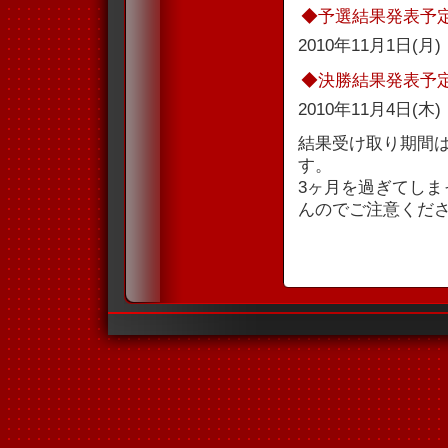
◆予選結果発表予
2010年11月1日(月)
◆決勝結果発表予
2010年11月4日(木)
結果受け取り期間
す。
3ヶ月を過ぎてし
んのでご注意くだ