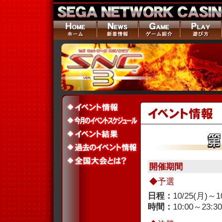
開催期間
◆予選
日程：
10/25(月)～1
時間：
10:00～23:30