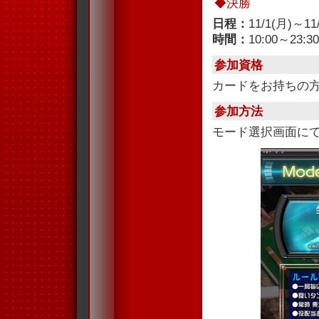
◆決勝
日程：
11/1(月)～1
時間：
10:00～23:30
参加資格
カードをお持ちの
参加方法
モード選択画面に