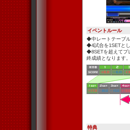
イベントルール
◆中レートテーブ
◆4試合を1SET
◆8SETを超えて
終成績となります
特典