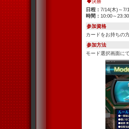
◆決勝
日程：
7/14(木)～7
時間：
10:00～23:30
参加資格
カードをお持ちの
参加方法
モード選択画面に