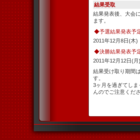
結果受取
結果発表後、大会
ます。
◆予選結果発表予
2011年12月8日(木)
◆決勝結果発表予
2011年12月12日(月
結果受け取り期間
す。
3ヶ月を過ぎてし
んのでご注意くだ