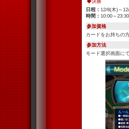
◆決勝
日程：
12/8(木)～12
時間：
10:00～23:30
参加資格
カードをお持ちの
参加方法
モード選択画面に