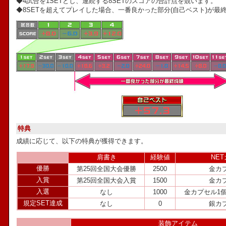
◆4試合を1SETとし、連続する8SETのスコアの合計点を競います。
◆8SETを超えてプレイした場合、一番良かった部分(自己ベスト)が最
特典
成績に応じて、以下の特典が獲得できます。
肩書き
経験値
NE
優勝
第25回全国大会優勝
2500
金カ
入賞
第25回全国大会入賞
1500
金カ
入選
なし
1000
金カプセル1
規定SET達成
なし
0
銀カ
装飾アイテム