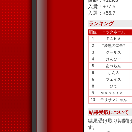
優勝：+129.3
入賞：+77.5
入選：+56.7
ランキング
順位
ニックネーム
1
ＴＡＫＡ
2
†漆黒の皇帝†
3
クールス
4
けんぴー
5
あべちん
6
しん３
6
フェイス
8
ひで
9
Ｍｏｎｓｔｅｌ
10
モリサマにゃん
結果受取について
結果受け取り期間
す。