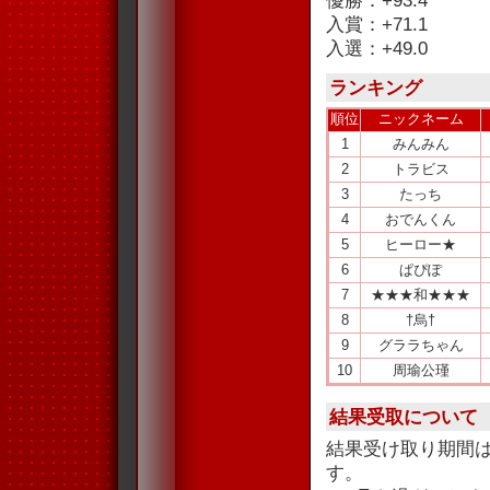
優勝：+93.4
入賞：+71.1
入選：+49.0
ランキング
順位
ニックネーム
1
みんみん
2
トラビス
3
たっち
4
おでんくん
5
ヒーロー★
6
ぱぴぽ
7
★★★和★★★
8
†烏†
9
グララちゃん
10
周瑜公瑾
結果受取について
結果受け取り期間
す。