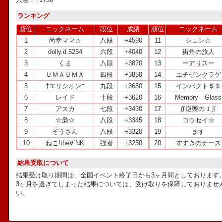
ランキング
順位
ニックネーム
段位
成績
順位
ニックネーム
1
尚幸ママ☆
八段
+4590
11
シュン☆
2
dolly.d.5254
六段
+4040
12
街角の旅人
3
くま
八段
+3870
13
ーアリスー
4
ＵＭＡＵＭＡ
四段
+3850
14
エチゼンクラゲ
5
†エリシオン†
九段
+3650
15
インパクト＄＄
6
レイド
十段
+3620
16
Memory Glass
7
アスカ
七段
+3430
17
∬逆襲のＪ∬
8
☆梟☆
八段
+3345
18
コウセイ☆
9
ぞうさん
八段
+3320
19
ます
10
ねこ!the∀`NK
強者
+3250
20
すすきのナース
結果受取について
結果受け取り期間は、全国イベント終了日から3ヶ月間としております
3ヶ月を過ぎてしまった結果については、受け取りを保障しておりませ
い。