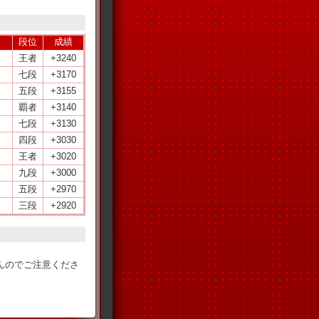
段位
成績
王者
+3240
七段
+3170
五段
+3155
覇者
+3140
七段
+3130
四段
+3030
王者
+3020
九段
+3000
五段
+2970
三段
+2920
。
んのでご注意くださ