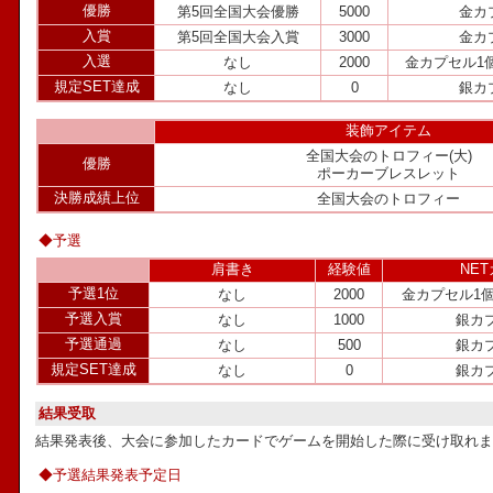
優勝
第5回全国大会優勝
5000
金カ
入賞
第5回全国大会入賞
3000
金カ
入選
なし
2000
金カプセル1
規定SET達成
なし
0
銀カ
装飾アイテム
全国大会のトロフィー(大)
優勝
ポーカーブレスレット
決勝成績上位
全国大会のトロフィー
◆予選
肩書き
経験値
NE
予選1位
なし
2000
金カプセル1
予選入賞
なし
1000
銀カ
予選通過
なし
500
銀カ
規定SET達成
なし
0
銀カ
結果受取
結果発表後、大会に参加したカードでゲームを開始した際に受け取れま
◆予選結果発表予定日