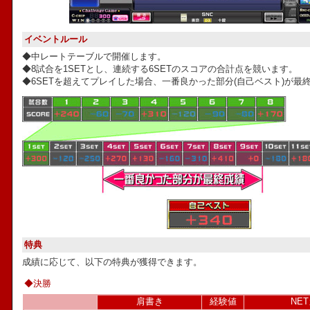
イベントルール
◆中レートテーブルで開催します。
◆8試合を1SETとし、連続する6SETのスコアの合計点を競います。
◆6SETを超えてプレイした場合、一番良かった部分(自己ベスト)が最
特典
成績に応じて、以下の特典が獲得できます。
◆決勝
肩書き
経験値
NE