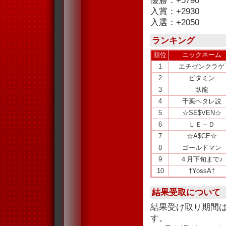
優勝：+5790
入賞：+2930
入選：+2050
ランキング
順位
ニックネーム
1
エチゼンクラゲ
2
ビタミン
3
臥龍
4
千葉ヘタレ説
5
☆SE$VEN☆
6
ＬＥ－Ｄ
7
☆A$CE☆
8
ゴールドマン
9
４月下旬まで♪
10
†YossA†
結果受取について
結果受け取り期間
す。