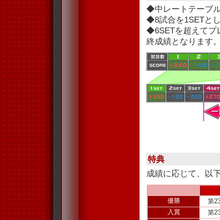
◆中レートテーブ
◆8試合を1SET
◆6SETを超えて
終成績となります
特典
成績に応じて、以
優勝
第2
入賞
第2