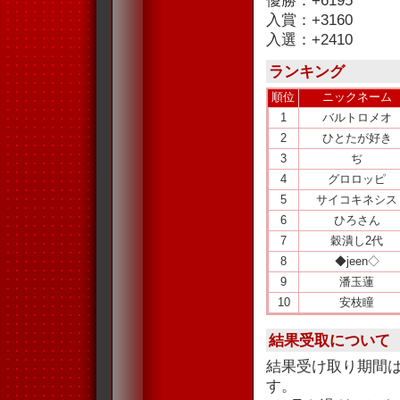
優勝：+6195
入賞：+3160
入選：+2410
ランキング
順位
ニックネーム
1
バルトロメオ
2
ひとたが好き
3
ぢ
4
グロロッピ
5
サイコキネシス
6
ひろさん
7
穀潰し2代
8
◆jeen◇
9
潘玉蓮
10
安枝瞳
結果受取について
結果受け取り期間
す。