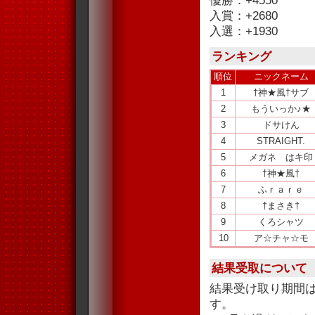
優勝：+4550
入賞：+2680
入選：+1930
ランキング
順位
ニックネーム
1
†神★風†サブ
2
もういっか♪★
3
ドサけん
4
STRAIGHT.
5
メガネ はキ印
6
†神★風†
7
ふｒａｒｅ
8
†まさき†
9
くろシャツ
10
ア☆チャ☆モ
結果受取について
結果受け取り期間
す。