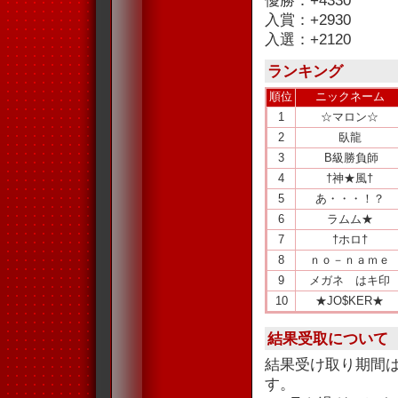
優勝：+4330
入賞：+2930
入選：+2120
ランキング
順位
ニックネーム
1
☆マロン☆
2
臥龍
3
B級勝負師
4
†神★風†
5
あ・・・！？
6
ラムム★
7
†ホロ†
8
ｎｏ－ｎａｍｅ
9
メガネ はキ印
10
★JO$KER★
結果受取について
結果受け取り期間
す。