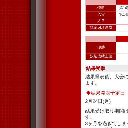
優勝
第1
入賞
第1
入選
規定SET達成
優勝
決勝成績上位
結果受取
結果発表後、大会
ます。
◆結果発表予定日
2月24日(月)
結果受け取り期間
す。
3ヶ月を過ぎてし