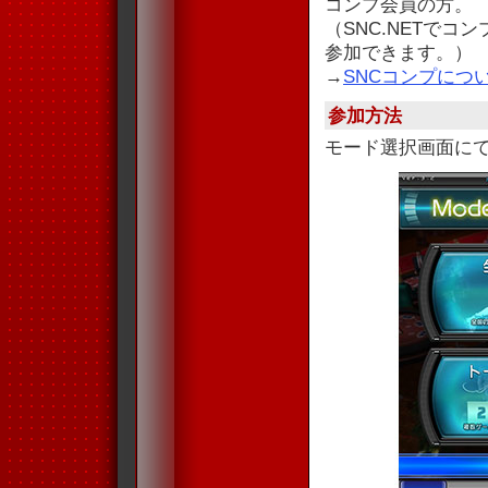
コンプ会員の方。
（SNC.NETで
参加できます。）
→
SNCコンプにつ
参加方法
モード選択画面に