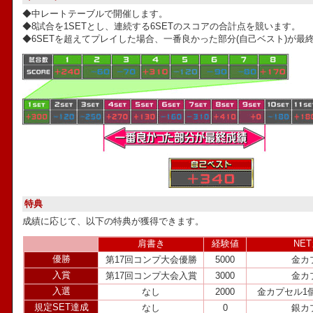
◆中レートテーブルで開催します。
◆8試合を1SETとし、連続する6SETのスコアの合計点を競います。
◆6SETを超えてプレイした場合、一番良かった部分(自己ベスト)が最
特典
成績に応じて、以下の特典が獲得できます。
肩書き
経験値
NE
優勝
第17回コンプ大会優勝
5000
金カ
入賞
第17回コンプ大会入賞
3000
金カ
入選
なし
2000
金カプセル1
規定SET達成
なし
0
銀カ