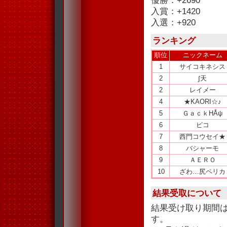
優勝：+2690
入賞：+1420
入選：+920
ランキング
順位
ニックネーム
1
サイコキネシス
2
∫天
2
レイメー
4
★KAORI☆♪
5
ＧａｃｋHÅψ
6
ピコ
7
西門コウセイ★
8
バシャーモ
9
ＡＥＲＯ
10
ざわ…尻ペリカ
結果受取について
結果受け取り期間
す。