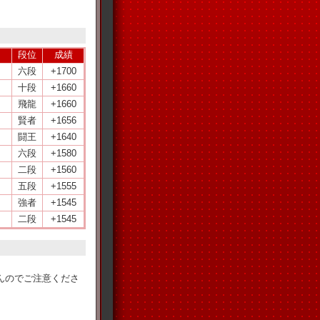
段位
成績
六段
+1700
十段
+1660
飛龍
+1660
賢者
+1656
闘王
+1640
六段
+1580
二段
+1560
五段
+1555
強者
+1545
二段
+1545
。
んのでご注意くださ