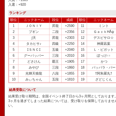
入選：+920
ランキング
順位
ニックネーム
段位
成績
順位
ニックネーム
1
ＪＯＮＩＹ
昇龍
+2590
11
ミント
2
プギン
二段
+2356
12
ＧａｃｋHÅψ
3
∫天
昇龍
+2303
12
デスピサロ☆
4
タカヒサ♪
四級
+2250
14
ゞ神羅凪葉ゞ
5
‡ＳＮＣ‡
五級
+2040
15
Ｌ・ピガット
6
グーパッパー
三段
+2010
16
ぽっけ↑↑
7
どさけん
覇王
+1905
17
かつ
8
みやび
三段
+1860
18
パッパラ・パー
9
光輝天狼龍
八段
+1855
19
†阿朱羅丸†
10
みぃちゃん
五段
+1810
19
ざどじくん
結果受取について
結果受け取り期間は、全国イベント終了日から3ヶ月間としております
3ヶ月を過ぎてしまった結果については、受け取りを保障しておりませ
い。