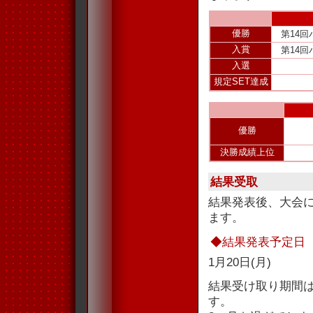
優勝
第14回
入賞
第14回
入選
規定SET達成
優勝
決勝成績上位
結果受取
結果発表後、大会
ます。
◆結果発表予定日
1月20日(月)
結果受け取り期間
す。