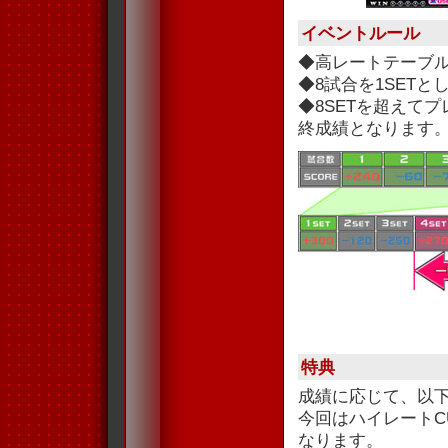
イベントルール
◆高レートテーブ
◆8試合を1SET
◆8SETを超えて
終成績となります
特典
成績に応じて、以
今回はハイレートC
なります。