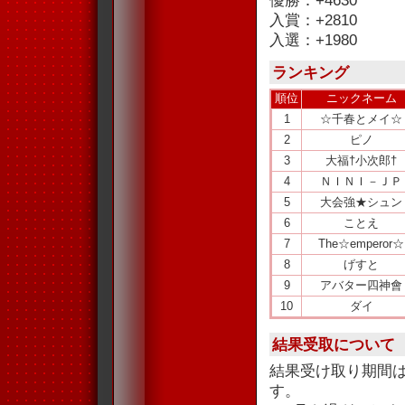
優勝：+4630
入賞：+2810
入選：+1980
ランキング
順位
ニックネーム
1
☆千春とメイ☆
2
ピノ
3
大福†小次郎†
4
ＮＩＮＩ－ＪＰ
5
大会強★シュン
6
ことえ
7
The☆emperor☆
8
げすと
9
アバター四神會
10
ダイ
結果受取について
結果受け取り期間
す。