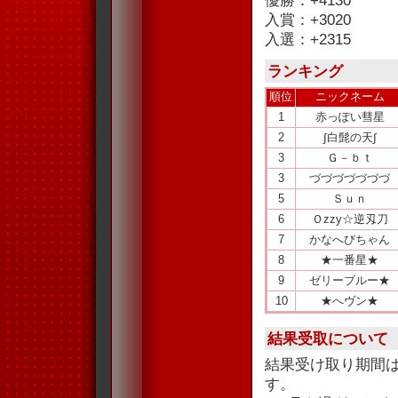
優勝：+4130
入賞：+3020
入選：+2315
ランキング
順位
ニックネーム
1
赤っぽい彗星
2
∫白髭の天∫
3
Ｇ－ｂｔ
3
づづづづづづづ
5
Ｓｕｎ
6
Ｏzzy☆逆刄刀
7
かなへびちゃん
8
★一番星★
9
ゼリーブルー★
10
★へヴン★
結果受取について
結果受け取り期間
す。