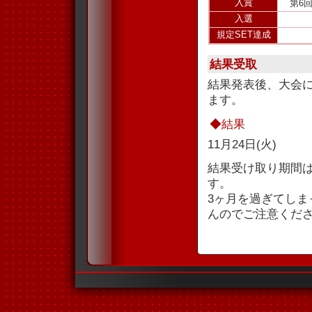
入賞
第6
入選
規定SET達成
結果受取
結果発表後、大会
ます。
◆結果
11月24日(火)
結果受け取り期間
す。
3ヶ月を過ぎてし
んのでご注意くだ