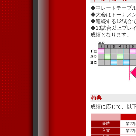
◆中レートテーブ
◆大会はトーナメ
◆連続する12試合
◆13試合以上プレ
成績となります。
特典
成績に応じて、以
優勝
第2
入賞
第2