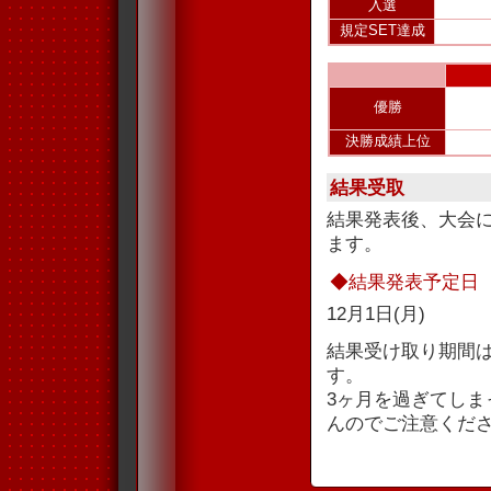
入選
規定SET達成
優勝
決勝成績上位
結果受取
結果発表後、大会
ます。
◆結果発表予定日
12月1日(月)
結果受け取り期間
す。
3ヶ月を過ぎてし
んのでご注意くだ