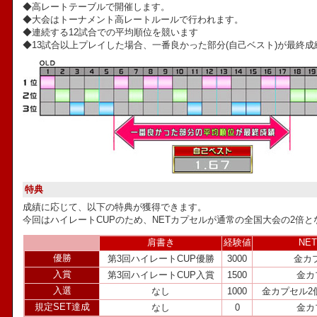
◆高レートテーブルで開催します。
◆大会はトーナメント高レートルールで行われます。
◆連続する12試合での平均順位を競います
◆13試合以上プレイした場合、一番良かった部分(自己ベスト)が最終
特典
成績に応じて、以下の特典が獲得できます。
今回はハイレートCUPのため、NETカプセルが通常の全国大会の2倍と
肩書き
経験値
NE
優勝
第3回ハイレートCUP優勝
3000
金カ
入賞
第3回ハイレートCUP入賞
1500
金カ
入選
なし
1000
金カプセル2
規定SET達成
なし
0
金カ