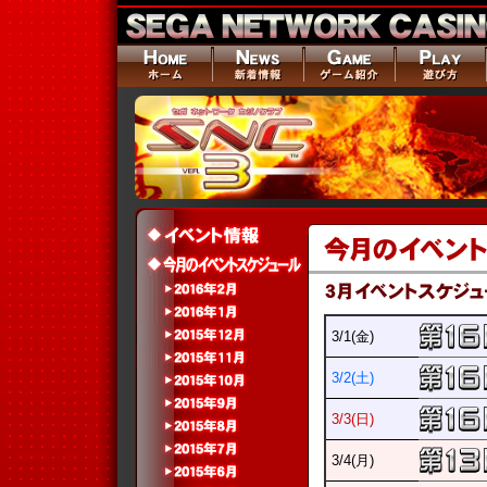
3/1(金)
3/2(土)
3/3(日)
3/4(月)